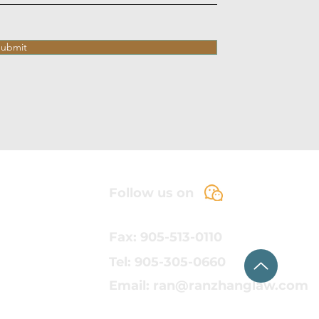
ubmit
Follow us on
Fax: 905-513-0110
Tel: 905-305-0660
Email:
ran@ranzhanglaw.com