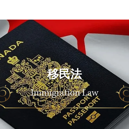
Real Estate
​移民法 Immigration
​家庭法 Family
移民法
Immigration Law