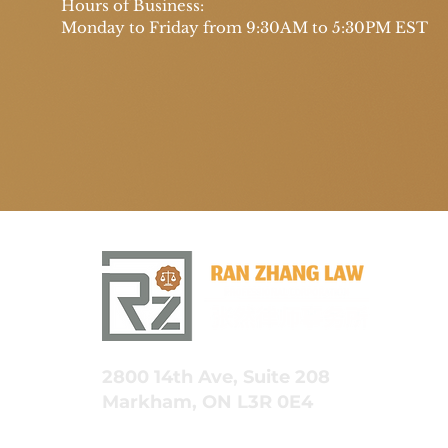
​Hours of Business:
Monday to Friday from 9:30AM to 5:30PM EST
2800 14th Ave, Suite 208
Markham, ON L3R 0E4