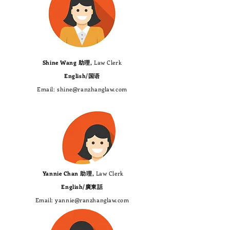
Shine Wang 助理,
Law Clerk
English/国语
​Email:
shine@ranzhanglaw.com
Yannie Chan 助理,
Law Clerk
​English/廣東話
​Email:
yannie@ranzhanglaw.com