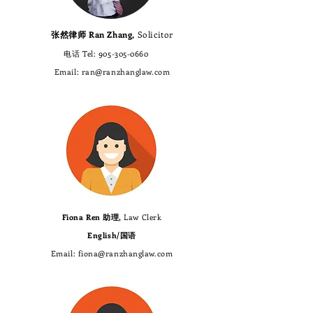
张然律师 Ran Zhang,
Solicitor
​电话 Tel:
905-305-0660
​Email:
ran@ranzhanglaw.com
Fiona Ren 助理,
Law Clerk
English/国语
​Email:
fiona@ranzhanglaw.com