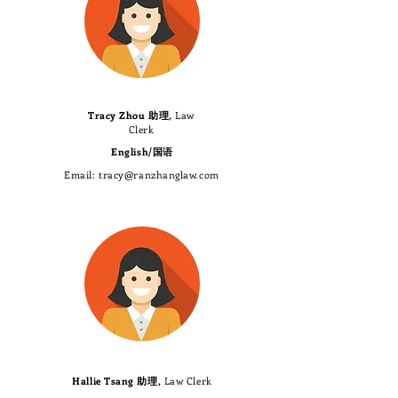
Tracy Zhou 助理,
Law
Clerk
English/国语
​Email:
tracy@ranzhanglaw.com
Hallie Tsang 助理,
Law Clerk